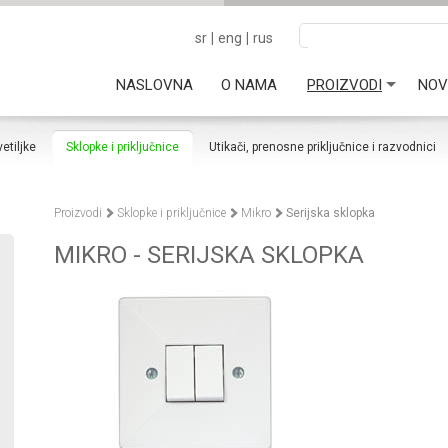
sr
|
eng
|
rus
NASLOVNA
O NAMA
PROIZVODI
NOV
vetiljke
Sklopke i priključnice
Utikači, prenosne priključnice i razvodnici
Proizvodi
Sklopke i priključnice
Mikro
Serijska sklopka
MIKRO - SERIJSKA SKLOPKA