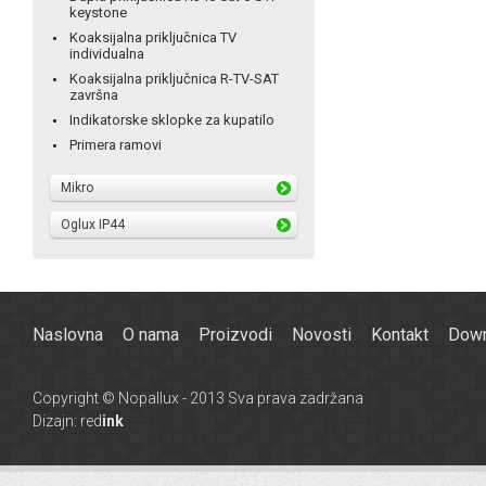
keystone
Koaksijalna priključnica TV
individualna
Koaksijalna priključnica R-TV-SAT
završna
Indikatorske sklopke za kupatilo
Primera ramovi
Mikro
Oglux IP44
Naslovna
O nama
Proizvodi
Novosti
Kontakt
Down
Copyright © Nopallux - 2013 Sva prava zadržana
Dizajn:
red
ink