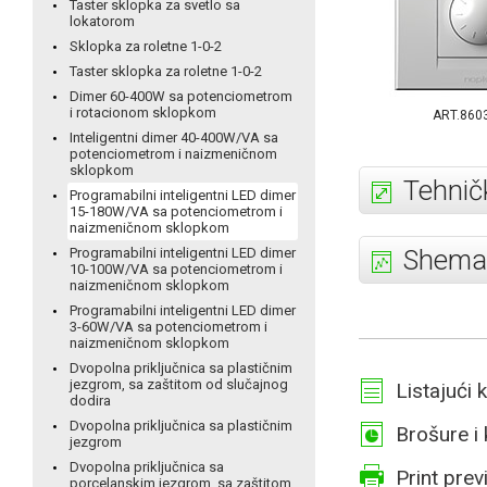
Taster sklopka za svetlo sa
lokatorom
Sklopka za roletne 1-0-2
Taster sklopka za roletne 1-0-2
Dimer 60-400W sa potenciometrom
i rotacionom sklopkom
ART.860
Inteligentni dimer 40-400W/VA sa
potenciometrom i naizmeničnom
sklopkom
Tehničk
Programabilni inteligentni LED dimer
15-180W/VA sa potenciometrom i
naizmeničnom sklopkom
Shema 
Programabilni inteligentni LED dimer
10-100W/VA sa potenciometrom i
naizmeničnom sklopkom
Programabilni inteligentni LED dimer
3-60W/VA sa potenciometrom i
naizmeničnom sklopkom
Dvopolna priključnica sa plastičnim
jezgrom, sa zaštitom od slučajnog
Listajući 
dodira
Dvopolna priključnica sa plastičnim
Brošure i 
jezgrom
Dvopolna priključnica sa
Print prev
porcelanskim jezgrom, sa zaštitom