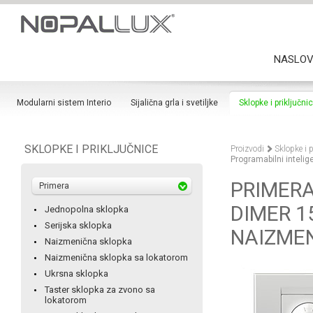
NASLO
Modularni sistem Interio
Sijalična grla i svetiljke
Sklopke i priključni
SKLOPKE I PRIKLJUČNICE
Proizvodi
Sklopke i p
Programabilni intel
PRIMERA
Primera
DIMER 1
Jednopolna sklopka
Serijska sklopka
NAIZME
Naizmenična sklopka
Naizmenična sklopka sa lokatorom
Ukrsna sklopka
Taster sklopka za zvono sa
lokatorom