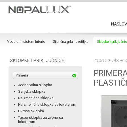
NASLO
Modularni sistem Interio
Sijalična grla i svetiljke
Sklopke i priključni
SKLOPKE I PRIKLJUČNICE
Proizvodi
Sklopke i p
PRIMERA
Primera
PLASTIČ
Jednopolna sklopka
Serijska sklopka
Naizmenična sklopka
Naizmenična sklopka sa lokatorom
Ukrsna sklopka
Taster sklopka za zvono sa
lokatorom