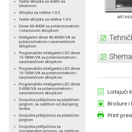
Taster sklopka za svetlo sa
lokatorom
Sklopka za roletne 1-0-2
ART.842
Taster sklopka za roletne 1-0-2
Dimer 60-400W sa potenciometrom
i rotacionom sklopkom
Tehničk
Inteligentni dimer 40-400W/VA sa
potenciometrom i naizmeničnom
sklopkom
Programabilni inteligentni LED dimer
Shema 
15-180W/VA sa potenciometrom i
naizmeničnom sklopkom
Programabilni inteligentni LED dimer
10-100W/VA sa potenciometrom i
naizmeničnom sklopkom
Programabilni inteligentni LED dimer
3-60W/VA sa potenciometrom i
Listajući 
naizmeničnom sklopkom
Dvopolna priključnica sa plastičnim
Brošure i 
jezgrom, sa zaštitom od slučajnog
dodira
Print prev
Dvopolna priključnica sa plastičnim
jezgrom
Dvopolna priključnica sa
porcelanskim jezgrom, sa zaštitom