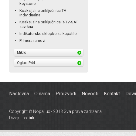
keystone
Koaksijalna priključnica TV
individualna
Koaksijalna priključnica R-TV-SAT
završna
Indikatorske sklopke za kupatilo
Primera ramovi
Mikro
Oglux IP44
Naslovna
O nama
Proizvodi
Novosti
Kontakt
Down
Copyright © Nopallux - 2013 Sva prava zadržana
Dizajn:
red
ink